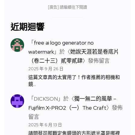
[廣告] 請繼續往下閱讀
近期迴響
「
free ai logo generator no
watermark
」於〈
她說天涯若是卷底片
（卷二十三）貳零貳肆
〉發佈留言
2025 年 9 月 26 日
這篇文章真的太實用了！作者推薦的相機和
鏡…
「
DICKSON
」於〈
獨一無二的風華 –
Fujifilm X-PRO2（一）The Craft
〉發佈
留言
2025 年 6 月 13 日
請問蔡司那顆定焦鏡頭的方形遮光罩是哪裡