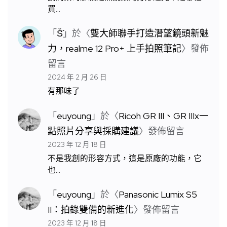
買…
「
S̆̈
」於〈
雙大師聯手打造潛望鏡頭新魅
力，realme 12 Pro+ 上手拍照筆記
〉發佈
留言
2024 年 2 月 26 日
有那味了
「
euyoung
」於〈
Ricoh GR III、GR IIIx一
點照片分享與採購建議
〉發佈留言
2023 年 12 月 18 日
不是我創的形容方式，這是原廠的功能，它
也…
「
euyoung
」於〈
Panasonic Lumix S5
II：拍錄雙備的新進化
〉發佈留言
2023 年 12 月 18 日