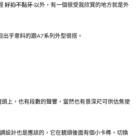
輕
好拍不黏牙
以外，有一個很受我欣賞的地方就是外
，但出乎意料的跟A7系列外型很搭。
。
鏡頭上，也有段數的聲響，當然也有景深尺可供估焦使
光鏡微調設計也是應該的，它在鏡頭後面有個小卡榫，切換