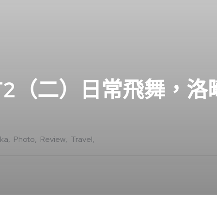
35mm F2（二）日常飛舞，
ka
Photo
Review
Travel