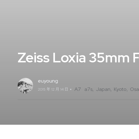
Zeiss Loxia 
euyoung
A7
a7s
Japan
Kyoto
Osa
2015 年 12 月 14 日