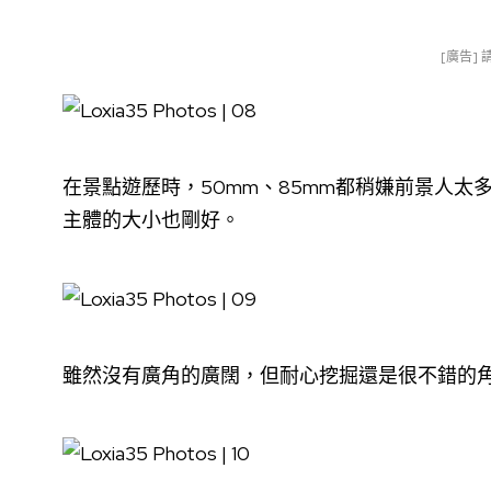
[廣告]
在景點遊歷時，50mm、85mm都稍嫌前景人太
主體的大小也剛好。
雖然沒有廣角的廣闊，但耐心挖掘還是很不錯的