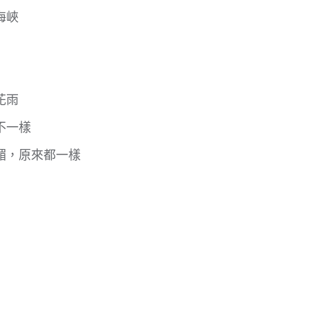
海峽
花雨
不一樣
媚，原來都一樣