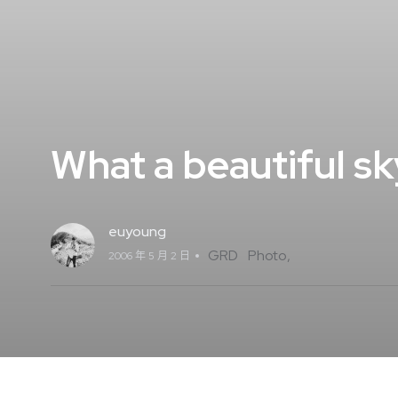
What a beautiful sk
euyoung
GRD
Photo
2006 年 5 月 2 日