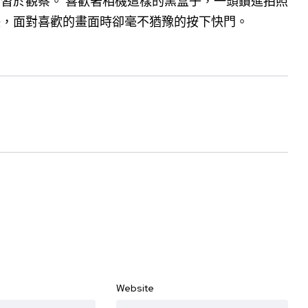
習於觀察。 喜歡著相機這樣的黑盒子，一頭鑽進拍照
決，面對喜歡的畫面時卻毫不猶豫的按下快門。
Website