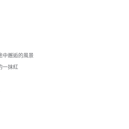
途中邂逅的風景
的一抹紅
2