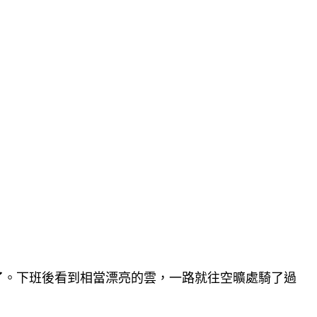
了。下班後看到相當漂亮的雲，一路就往空曠處騎了過
。