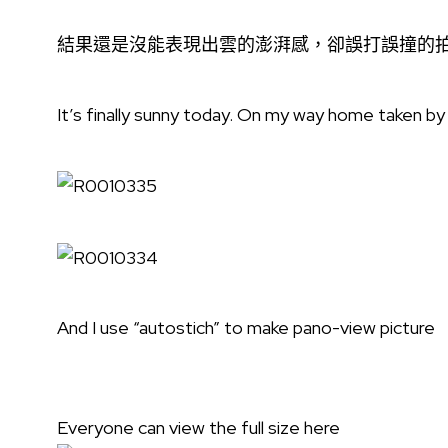
結果還是沒能表現出雲的澎湃感，卻誤打誤撞的
It’s finally sunny today. On my way home taken b
And I use “autostich” to make pano-view picture
Everyone can view the full size here