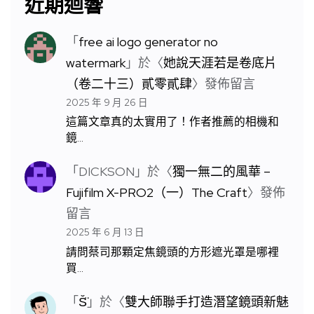
近期迴響
「
free ai logo generator no
watermark
」於〈
她說天涯若是卷底片
（卷二十三）貳零貳肆
〉發佈留言
2025 年 9 月 26 日
這篇文章真的太實用了！作者推薦的相機和
鏡…
「
DICKSON
」於〈
獨一無二的風華 –
Fujifilm X-PRO2（一）The Craft
〉發佈
留言
2025 年 6 月 13 日
請問蔡司那顆定焦鏡頭的方形遮光罩是哪裡
買…
「
S̆̈
」於〈
雙大師聯手打造潛望鏡頭新魅