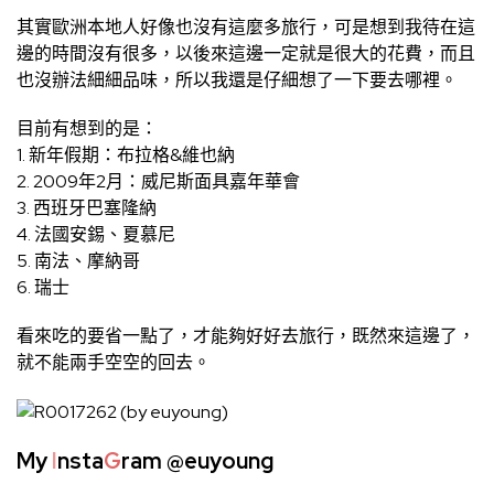
其實歐洲本地人好像也沒有這麼多旅行，可是想到我待在這
邊的時間沒有很多，以後來這邊一定就是很大的花費，而且
也沒辦法細細品味，所以我還是仔細想了一下要去哪裡。
目前有想到的是：
1. 新年假期：布拉格&維也納
2. 2009年2月：威尼斯面具嘉年華會
3. 西班牙巴塞隆納
4. 法國安錫、夏慕尼
5. 南法、摩納哥
6. 瑞士
看來吃的要省一點了，才能夠好好去旅行，既然來這邊了，
就不能兩手空空的回去。
My
I
nsta
G
ram
@euyoung