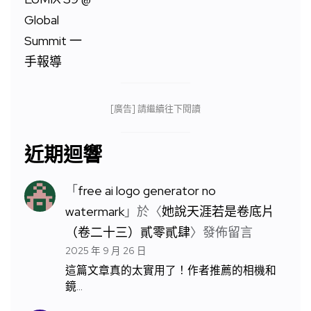
[廣告] 請繼續往下閱讀
近期迴響
「
free ai logo generator no
watermark
」於〈
她說天涯若是卷底片
（卷二十三）貳零貳肆
〉發佈留言
2025 年 9 月 26 日
這篇文章真的太實用了！作者推薦的相機和
鏡…