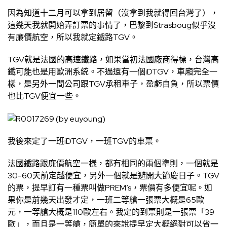
因為知道十二月可以拿到居留（沒拿到我就得回台灣了），
這幾天我就開始弄訂票的事情了，巴黎到Strasboug似乎沒
有廉價航空，所以我就定鐵路TGV。
TGV就是法國的高速鐵路，如果當初法國廠商得標，台灣高
鐵可能也是用歐洲系統。不過還有一個iDTGV，車廂完全一
樣，是另外一間公司跟TGV承租車子，盈虧自負，所以票價
也比TGV便宜一些。
我後來定了一班iDTGV，一班TGV的車票。
法國鐵路跟廉價航空一樣，都有相同的兩個準則，一個就是
30-60天前定越便宜，另外一個就是避開大節慶日子。TGV
的票，提早訂有一種票叫做PREM’s，票價有多便宜呢。如
果你是前幾天出發才定，一班二等艙一張票大概是65歐
元，一等艙大概是110歐左右。我定的到票則是一張票「39
歐」，而且是一等艙，簡單的來說提早定大概絕對可以省一