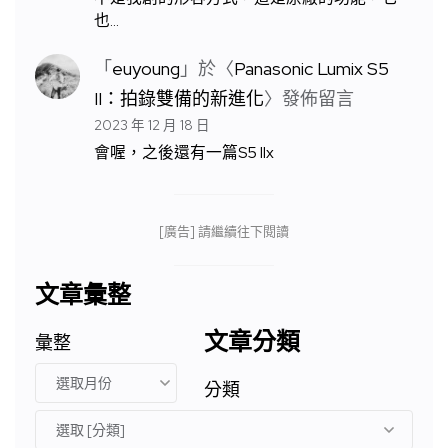
也…
「
euyoung
」於〈
Panasonic Lumix S5
II：拍錄雙備的新進化
〉發佈留言
2023 年 12 月 18 日
會喔，之後還有一篇S5 IIx
[廣告] 請繼續往下閱讀
文章彙整
文章分類
彙整
分類