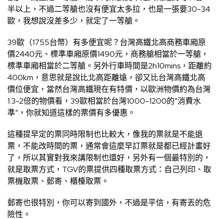
半以上，不過二等艙也沒有便宜太多拉，也是一張要30-34
歐，我想說沒差多少，就定了一等艙。
39歐（1755台幣）有多便宜呢？台灣高鐵北高商務車廂原
價2440元、標準車廂原價1490元，商務艙相當於一等艙，
標準車廂相當於二等艙。另外行車時間是2h10mins，距離約
400km，意思就是說比北高距離遠，卻又比台灣高鐵北高
價位便宜，當然台灣高鐵現在有特價，以歐洲物價約為台灣
1.3-2倍的物價看，39歐相當於台灣1000-1200的”消費水
準”，你就知道這樣的票價有多優惠。
這種提早定的票同時限制也比較大，像我的票就是不能退
票，不能改時間的票，通常會這麼早訂票就是都已經計畫好
了，所以其實對我來講限制也還好，另外有一個最特別的，
就是取票方式，TGV的票提供四種取票方式：自己列印、取
票機取票、郵寄、櫃檯取票。
郵寄也很特別，你可以寄到國外，不過是平信，有寄丟的危
險性。