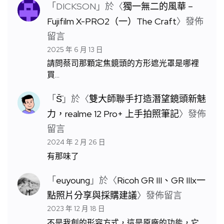
「
DICKSON
」於〈
獨一無二的風華 –
Fujifilm X-PRO2（一）The Craft
〉發佈
留言
2025 年 6 月 13 日
請問蔡司那顆定焦鏡頭的方形遮光罩是哪裡
買…
「
S̆̈
」於〈
雙大師聯手打造潛望鏡頭新魅
力，realme 12 Pro+ 上手拍照筆記
〉發佈
留言
2024 年 2 月 26 日
有那味了
「
euyoung
」於〈
Ricoh GR III、GR IIIx一
點照片分享與採購建議
〉發佈留言
2023 年 12 月 18 日
不是我創的形容方式，這是原廠的功能，它