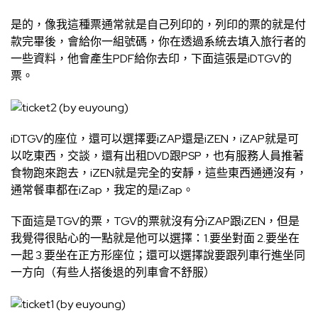
是的，像我這種票通常就是自己列印的，列印的票的就是付
款完畢後，會給你一組號碼，你在透過系統去填入旅行者的
一些資料，他會產生PDF給你去印，下面這張是iDTGV的
票。
iDTGV的座位，還可以選擇要iZAP還是iZEN，iZAP就是可
以吃東西，交談，還有出租DVD跟PSP，也有服務人員推著
食物跑來跑去，iZEN就是完全的安靜，這些東西通通沒有，
通常餐車都在iZap，我定的是iZap。
下面這是TGV的票，TGV的票就沒有分iZAP跟iZEN，但是
我覺得很貼心的一點就是他可以選擇：1.要坐對面 2.要坐在
一起 3.要坐在正方形座位；還可以選擇說要跟列車行進坐同
一方向（有些人搭後退的列車會不舒服）