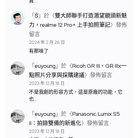
買…
「
S̆̈
」於〈
雙大師聯手打造潛望鏡頭新魅
力，realme 12 Pro+ 上手拍照筆記
〉發佈
留言
2024 年 2 月 26 日
有那味了
「
euyoung
」於〈
Ricoh GR III、GR IIIx一
點照片分享與採購建議
〉發佈留言
2023 年 12 月 18 日
不是我創的形容方式，這是原廠的功能，它
也…
「
euyoung
」於〈
Panasonic Lumix S5
II：拍錄雙備的新進化
〉發佈留言
2023 年 12 月 18 日