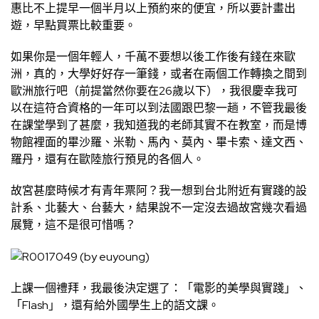
惠比不上提早一個半月以上預約來的便宜，所以要計畫出
遊，早點買票比較重要。
如果你是一個年輕人，千萬不要想以後工作後有錢在來歐
洲，真的，大學好好存一筆錢，或者在兩個工作轉換之間到
歐洲旅行吧（前提當然你要在26歲以下），我很慶幸我可
以在這符合資格的一年可以到法國跟巴黎一趟，不管我最後
在課堂學到了甚麼，我知道我的老師其實不在教室，而是博
物館裡面的畢沙羅、米勒、馬內、莫內、畢卡索、達文西、
羅丹，還有在歐陸旅行預見的各個人。
故宮甚麼時候才有青年票阿？我一想到台北附近有實踐的設
計系、北藝大、台藝大，結果說不一定沒去過故宮幾次看過
展覽，這不是很可惜嗎？
上課一個禮拜，我最後決定選了：「電影的美學與實踐」、
「Flash」，還有給外國學生上的語文課。