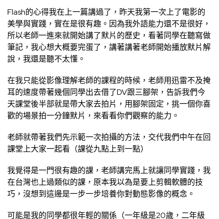
Flash的心得我在上一篇講過了，昨天我第一次上了電影的
美學與實踐，實在是很有趣。因為我外語能力還不是很好，
所以老師一進來就開始講了默片的歷史，看著同學在聽寫做
筆記，我心想大概要完蛋了，講著講著老師開始播放默片解
說，我還是聽不太懂。
在我只能從影像理解老師的課程的時候，老師用迅雷不及掩
耳的速度帶著幾個同學出去借了DV跟三腳架，告訴我們今
天課堂後半部就是帶大家去拍片，用腳架固定，挑一個你喜
歡的場景拍一分鐘默片，來看看你們觀察的能力。
老師就帶著我們先示範一次拍攝的方法，交代我們中午在回
課堂上大家一起看（課從九點上到一點）
我覺得是一門很有趣的課，老師講完馬上就讓同學實踐，我
在台灣也上過類似的課，原本我以為是要上剪輯軟體的技
巧，沒想到這邊是一步一步培養你對動態影像的概念。
可能是我的同學都很年輕的關係（一年級是20歲，二年級