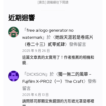
[廣告] 請繼續往下閱讀
近期迴響
「
free ai logo generator no
watermark
」於〈
她說天涯若是卷底片
（卷二十三）貳零貳肆
〉發佈留言
2025 年 9 月 26 日
這篇文章真的太實用了！作者推薦的相機和
鏡…
「
DICKSON
」於〈
獨一無二的風華 –
Fujifilm X-PRO2（一）The Craft
〉發佈
留言
2025 年 6 月 13 日
請問蔡司那顆定焦鏡頭的方形遮光罩是哪裡