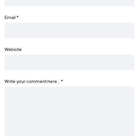
Email
*
Website
Write your comment here…
*