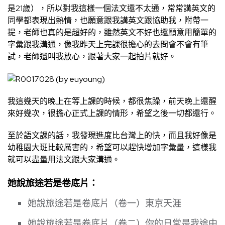
是21歲），所以對我這樣一個法文還不太通，常常講英文的
同學都表現出熱情，也願意跟我講英文跟協助我，附帶一
提，老師也真的是超好的，雖然英文不好也還願意用簡單的
字彙跟我溝通，像我昨天上完課很擔心的去問會不會有筆
試，老師還叫我放心，跟著大家一起拍片就好。
我這幾天的晚上在等上課的時候，都很焦躁，前天晚上還醒
來好幾次，很擔心正式上課的情形，希望之後一切都還行。
至於語文課的話，我發現進度比台灣上的快，而且我好像是
幼稚園大班比較厲害的，希望可以趕快增加字彙量，這樣我
就可以盡量用法文跟大家溝通。
她說旅途若是卷底片：
她說旅途若是卷底片（卷一）東京天涯
她說旅途若是卷底片（卷二）你的日常是我途中