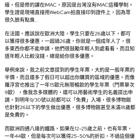
級，但是修的課在IMAC，原因是台灣沒有IMAC這種學制。
學生證是現場直接用WebCam拍直接印到證件上，因為等
很久臉有點臭….
在法國，應該說在歐洲大陸，學生只要在26歲以下，都可
以獲得很多優惠，一超過26歲，你就是一個成年人了，很
多東西你都不能申請，他們很鼓勵年輕人到處看看，而且知
道年輕人比較沒錢，總是給你很多優惠。
舉例來說，我之前文章提到的學生年票，大約是一般年票的
半價，而且還多了假日可以超出你購買的區域的優惠。而像
羅浮宮也推出了一年15歐元無限暢飲的學生年票（門票單次
9歐），像我念多媒體的，還可以用藝術學生的名義提出申
請，到明年9/30號以前都可以「免費」入場，很多博物館
也針對26以下的學生做出優惠，很多博物館甚至未滿18歲都
是免費的。
而歐洲四通八達的鐵路，如果在12-25歲之前，也有年票，
一年44歐，但是每次可以獲得25-50%的折扣，不過這個優