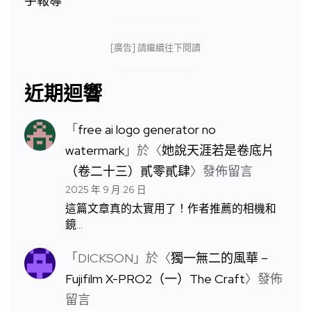
[廣告] 請繼續往下閱讀
近期迴響
「
free ai logo generator no
watermark
」於〈
她說天涯若是卷底片
（卷二十三）貳零貳肆
〉發佈留言
2025 年 9 月 26 日
這篇文章真的太實用了！作者推薦的相機和
鏡…
「
DICKSON
」於〈
獨一無二的風華 –
Fujifilm X-PRO2（一）The Craft
〉發佈
留言