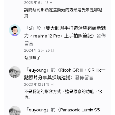
2025 年 6 月 13 日
請問蔡司那顆定焦鏡頭的方形遮光罩是哪裡
買…
「
S̆̈
」於〈
雙大師聯手打造潛望鏡頭新魅
力，realme 12 Pro+ 上手拍照筆記
〉發佈
留言
2024 年 2 月 26 日
有那味了
「
euyoung
」於〈
Ricoh GR III、GR IIIx一
點照片分享與採購建議
〉發佈留言
2023 年 12 月 18 日
不是我創的形容方式，這是原廠的功能，它
也…
「
euyoung
」於〈
Panasonic Lumix S5