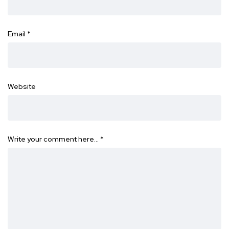
Email
*
Website
Write your comment here…
*