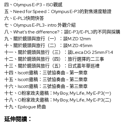
四、
Olympus E-P3 – ISO觀感
五、
Need for Speed：Olympus E-P3的對焦速度驗證
六、
E-PL3快問快答
七、
Olympus E-PL3- intro 外觀介紹
八、
What’s the difference?：談E-P3/E-PL3的不同與採購
九、
關於鏡頭與旅行（一）：談M.ZD 12mm
十、
關於鏡頭與旅行（二）：談M.ZD 45mm
十一、
關於鏡頭與旅行（三）：談Leica DG 25mm F1.4
十二、
關於鏡頭與旅行（四）：旅行選擇的二三事
十三、
關於鏡頭與旅行（五）：日式嘉年華巡禮
十四、
lscott邀稿：三號協奏曲 – 第一樂章
十五、
lscott邀稿：三號協奏曲 – 第二樂章
十六、
lscott邀稿：三號協奏曲 – 第三樂章
十七、
O粉家政夫邀稿：My Boy, My Life, My E-P3(一)
十八、
O粉家政夫邀稿：My Boy, My Life, My E-P3(二)
十九、
Epilogue 終曲
延伸閱讀：