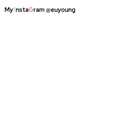
My
I
nsta
G
ram
@euyoung