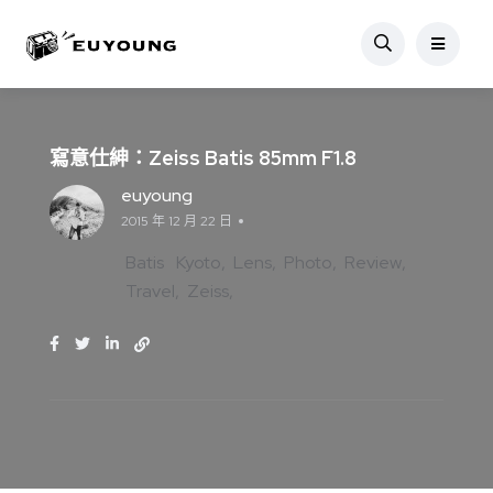
寫意仕紳：Zeiss Batis 85mm F1.8
euyoung
2015 年 12 月 22 日
Batis
Kyoto
Lens
Photo
Review
Travel
Zeiss