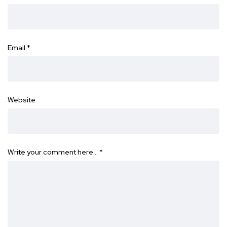
Email
*
Website
Write your comment here…
*