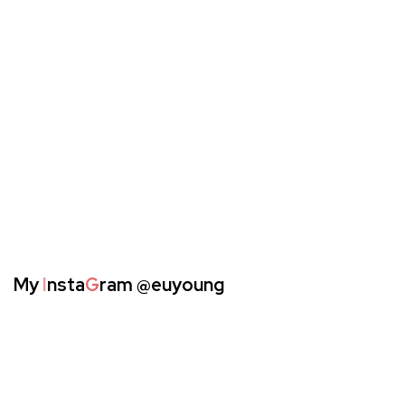
My
I
nsta
G
ram
@euyoung