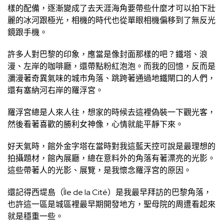
樣的配備，逐漸變成了去天涯海角要帶些什麼才可以拍下壯
麗的冰河跟極光，相機的時代也從單眼相機偏移到了無反光
鏡跟手機。
許多人對巴黎的印象，應當是像封面那樣的吧？鐵塔、浪
漫、左岸的咖啡廳，還帶點粉紅泡泡。而我的回憶，反而是
瀰漫著奇異氣味的城市角落、跳跨著通過地鐵閘口的人們，
還有塞納河右岸的羅浮宮。
羅浮宮總是人來人往，想家的時候去這裡偽裝一下觀光客，
然後看著喜歡的勝利女神像，心情就能平靜下來。
好天氣時，館外金字塔在當時對我這藍天控可說是最理想的
拍攝題材，館內展廳，總在意料外的角落有著漂亮的光影。
這些帶著人的光影、展覽，是我懷念羅浮宮的原因。
還記得西堤島（Île de la Cité）是我最早拜訪的巴黎角落，
也許這一區是城區裡最早期開發地方，聖母院的周遭看起來
就是穩重一些。