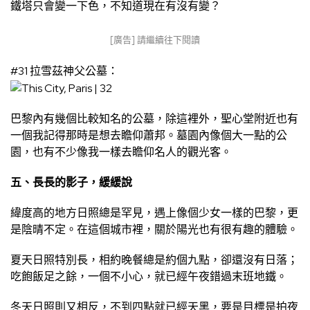
鐵塔只會變一下色，不知道現在有沒有變？
[廣告] 請繼續往下閱讀
#31 拉雪茲神父公墓：
巴黎內有幾個比較知名的公墓，除這裡外，聖心堂附近也有
一個我記得那時是想去瞻仰蕭邦。墓園內像個大一點的公
園，也有不少像我一樣去瞻仰名人的觀光客。
五、長長的影子，緩緩說
緯度高的地方日照總是罕見，遇上像個少女一樣的巴黎，更
是陰晴不定。在這個城市裡，關於陽光也有很有趣的體驗。
夏天日照特別長，相約晚餐總是約個九點，卻還沒有日落；
吃飽飯足之餘，一個不小心，就已經午夜錯過末班地鐵。
冬天日照則又相反，不到四點就已經天黑，要是目標是拍夜