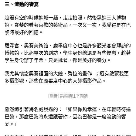
三、流動的饗宴
趁著有空的時候進城一趟，走走拍照，然後晃進三大博物
館，貪婪的看著喜歡的藝術品，一次又一次，我覺得是在巴
黎時最好的回憶。
羅浮宮、奧賽美術館、龐畢度中心也是許多觀光客會拜訪的
博物館。比起單次的到訪，學生身份總還是有些優惠，趁著
學生身份辦了年票，只是逛著，都是美好的養分。
我尤其懷念奧賽裡面的大鐘，秀拉的畫作…；還有啟蒙我更
多攝影觀，那些在龐畢度中心的大師攝影作品。
[廣告] 請繼續往下閱讀
雖然總引著海名威說過的：「如果你夠幸運，在年輕時待過
巴黎，那麼巴黎將永遠跟著你，因為巴黎是一席流動的饗
宴。」