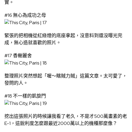
實。
#16 無心為成功之母
緊張的把相機從紅綠燈的底座拿起，沒意料到還沒曝光完
成，無心造就喜歡的照片。
#17 香榭麗舍
整理照片突然想起「
喔～瞎賊力賊
」這篇文章。太可愛了，
發問的人。
#18 不一樣的凱旋門
挖出這張照片的時候讓我看了老久，不是才500萬畫素的老
E-1，這銳利度怎麼跟最近2000萬以上的機種那麼像？