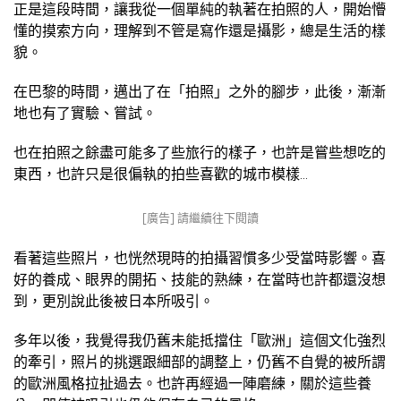
正是這段時間，讓我從一個單純的執著在拍照的人，開始懵
懂的摸索方向，理解到不管是寫作還是攝影，總是生活的樣
貌。
在巴黎的時間，邁出了在「拍照」之外的腳步，此後，漸漸
地也有了實驗、嘗試。
也在拍照之餘盡可能多了些旅行的樣子，也許是嘗些想吃的
東西，也許只是很偏執的拍些喜歡的城市模樣…
[廣告] 請繼續往下閱讀
看著這些照片，也恍然現時的拍攝習慣多少受當時影響。喜
好的養成、眼界的開拓、技能的熟練，在當時也許都還沒想
到，更別說此後被日本所吸引。
多年以後，我覺得我仍舊未能抵擋住「歐洲」這個文化強烈
的牽引，照片的挑選跟細部的調整上，仍舊不自覺的被所謂
的歐洲風格拉扯過去。也許再經過一陣磨練，關於這些養