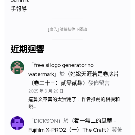
[廣告] 請繼續往下閱讀
近期迴響
「
free ai logo generator no
watermark
」於〈
她說天涯若是卷底片
（卷二十三）貳零貳肆
〉發佈留言
2025 年 9 月 26 日
這篇文章真的太實用了！作者推薦的相機和
鏡…
「
DICKSON
」於〈
獨一無二的風華 –
Fujifilm X-PRO2（一）The Craft
〉發佈