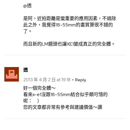
@透
是阿，近拍距離是蠻重要的應用因素，不過除
此之外，我覺得18-55mm的畫質算很不錯的
了。
而且新的LM鏡頭也讓XE1變成真正的完全體。
透
2013 年 4 月 2 日 at 19:18
Reply
好一個完全體～
看來x-e1沒跟18-55mm結合似乎頗可惜的
呢： ）
您的文章都非常有參考與建議價值～讚