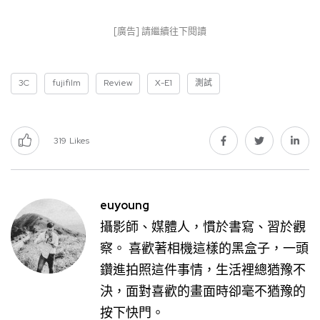
[廣告] 請繼續往下閱讀
3C
fujifilm
Review
X-E1
測試
319
Likes
euyoung
攝影師、媒體人，慣於書寫、習於觀
察。 喜歡著相機這樣的黑盒子，一頭
鑽進拍照這件事情，生活裡總猶豫不
決，面對喜歡的畫面時卻毫不猶豫的
按下快門。