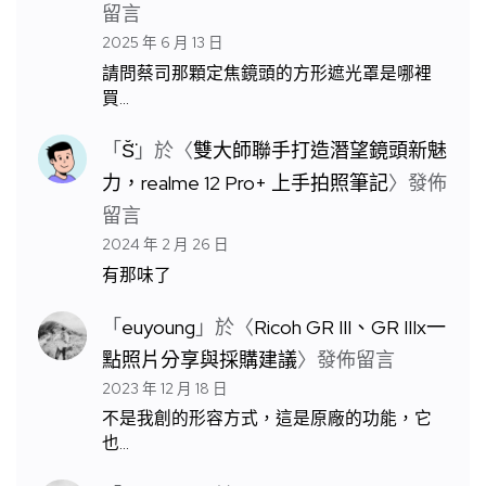
留言
2025 年 6 月 13 日
請問蔡司那顆定焦鏡頭的方形遮光罩是哪裡
買…
「
S̆̈
」於〈
雙大師聯手打造潛望鏡頭新魅
力，realme 12 Pro+ 上手拍照筆記
〉發佈
留言
2024 年 2 月 26 日
有那味了
「
euyoung
」於〈
Ricoh GR III、GR IIIx一
點照片分享與採購建議
〉發佈留言
2023 年 12 月 18 日
不是我創的形容方式，這是原廠的功能，它
也…