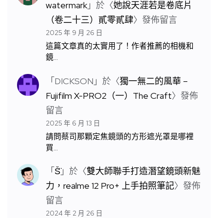
watermark
」於〈
她說天涯若是卷底片
（卷二十三）貳零貳肆
〉發佈留言
2025 年 9 月 26 日
這篇文章真的太實用了！作者推薦的相機和
鏡…
「
DICKSON
」於〈
獨一無二的風華 –
Fujifilm X-PRO2（一）The Craft
〉發佈
留言
2025 年 6 月 13 日
請問蔡司那顆定焦鏡頭的方形遮光罩是哪裡
買…
「
S̆̈
」於〈
雙大師聯手打造潛望鏡頭新魅
力，realme 12 Pro+ 上手拍照筆記
〉發佈
留言
2024 年 2 月 26 日