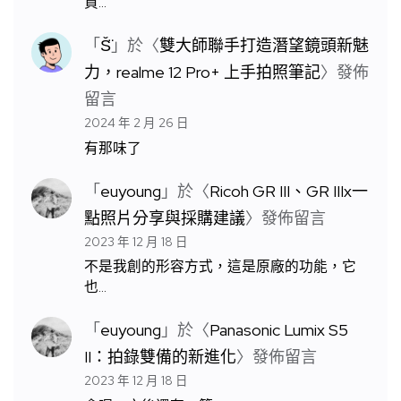
買…
「
S̆̈
」於〈
雙大師聯手打造潛望鏡頭新魅
力，realme 12 Pro+ 上手拍照筆記
〉發佈
留言
2024 年 2 月 26 日
有那味了
「
euyoung
」於〈
Ricoh GR III、GR IIIx一
點照片分享與採購建議
〉發佈留言
2023 年 12 月 18 日
不是我創的形容方式，這是原廠的功能，它
也…
「
euyoung
」於〈
Panasonic Lumix S5
II：拍錄雙備的新進化
〉發佈留言
2023 年 12 月 18 日