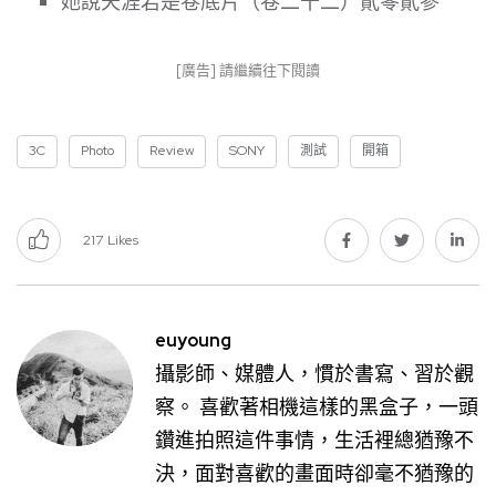
她說天涯若是卷底片（卷二十二）貳零貳參
[廣告] 請繼續往下閱讀
3C
Photo
Review
SONY
測試
開箱
217
Likes
euyoung
攝影師、媒體人，慣於書寫、習於觀
察。 喜歡著相機這樣的黑盒子，一頭
鑽進拍照這件事情，生活裡總猶豫不
決，面對喜歡的畫面時卻毫不猶豫的