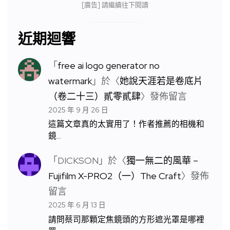
[廣告] 請繼續往下閱讀
近期迴響
「
free ai logo generator no
watermark
」於〈
她說天涯若是卷底片
（卷二十三）貳零貳肆
〉發佈留言
2025 年 9 月 26 日
這篇文章真的太實用了！作者推薦的相機和
鏡…
「
DICKSON
」於〈
獨一無二的風華 –
Fujifilm X-PRO2（一）The Craft
〉發佈
留言
2025 年 6 月 13 日
請問蔡司那顆定焦鏡頭的方形遮光罩是哪裡