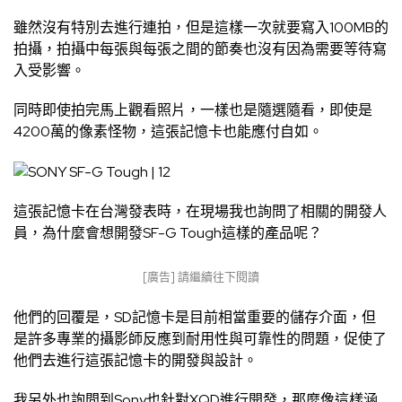
雖然沒有特別去進行連拍，但是這樣一次就要寫入100MB的
拍攝，拍攝中每張與每張之間的節奏也沒有因為需要等待寫
入受影響。
同時即使拍完馬上觀看照片，一樣也是隨選隨看，即使是
4200萬的像素怪物，這張記憶卡也能應付自如。
這張記憶卡在台灣發表時，在現場我也詢問了相關的開發人
員，為什麼會想開發SF-G Tough這樣的產品呢？
[廣告] 請繼續往下閱讀
他們的回覆是，SD記憶卡是目前相當重要的儲存介面，但
是許多專業的攝影師反應到耐用性與可靠性的問題，促使了
他們去進行這張記憶卡的開發與設計。
我另外也詢問到Sony也針對XQD進行開發，那麼像這樣涵